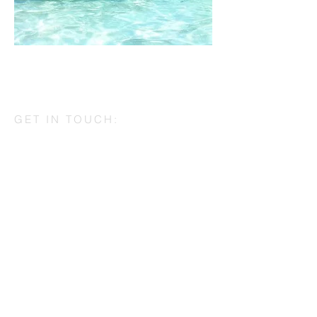
GET IN TOUCH:
Tel:
+351 919 023 577
Email:
geral@acronimo.pt
Av. Afonso Henriques, 528 2ºAndar
4450-009
Matosinhos, Portugal
CONTACT US:
Name